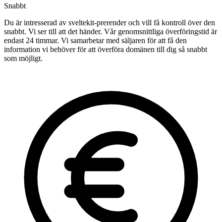
Snabbt
Du är intresserad av sveltekit-prerender och vill få kontroll över den
snabbt. Vi ser till att det händer. Vår genomsnittliga överföringstid är
endast 24 timmar. Vi samarbetar med säljaren för att få den
information vi behöver för att överföra domänen till dig så snabbt
som möjligt.