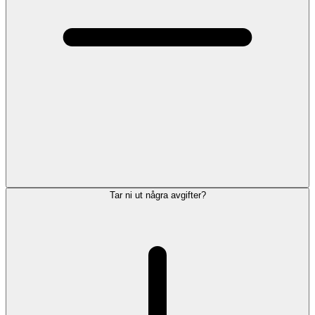
Tar ni ut några avgifter?