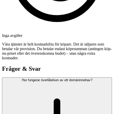
Inga avgifter
Våra tjänster är helt kostnadsfria för köpare. Det är säljaren som
betalar vår provision. Du betalar endast köpesumman (antingen köp-
nu-priset eller det överenskomna budet) – utan några extra
kostnader.
Frågor & Svar
Hur fungerar överlåtelsen av ett domäninnehav?