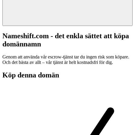
Nameshift.com - det enkla sättet att köpa
domännamn
Genom att använda vår escrow-tjänst tar du ingen risk som köpare.
Och det bästa av allt – vår tjänst är helt kostnadsfri för dig.
Köp denna domän